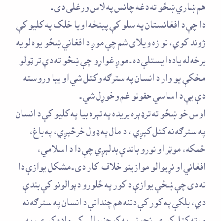
هم ښاري ښځو ته دغه چانس په لاس ورغلی دی ـ
دا چې د افغانستان په سلو کې پينځه اويا خلک په کليو کې
ژوند کوي، نو زه ويلای شم چې موږ د افغاني ښځو يوه لويه
برخه له ياده ايستلې ده ـ موږ غواړو چې ښځو ته دې تر ټولو
مخكې يو وار د انسان په سترګه وکتل شي او بيا وروسته
دې يې د اساسي حقونو غم وخوړل شي ـ
اوس خو ښځو ته ترډېره بريده په تېره بيا په کليو کې د انسان
په سترګه نه کتل کېږي ، د مال په ډول خرڅېږي، په باغ،
ځمکه، موټر او نورو باندې بدلېږي چې دا د اسلامي،
افغاني او نړيوالو موازينو خلاف کار دی ـ مشکل يوازې دا
نه دی چې ښځې يوازې د کور په څلورو دېوالونو کې بندې
دي، بلکې په کور کې دننه هم چندانې د انسان په سترګه نه