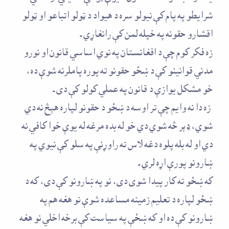
شرايطو په پام کې نيولو سره د هيواد د ټولو اتباعو او ټولو
اقشارو حقونه په خپله لمن کې رانغاړي ـ
زه فکر کوم چې د افغانستان په نوي اساسي قانون او نورو
مدني قوانينو کې د ښځو حقونو ته پوره پاملرنه شوې ده،
خو مشکل يوازې د قانون په عملي کولو کې دی ـ
زه دا نه وايم چې تر اوسه د ښځو د حقونو لپاره هېڅ نه دي
شوي، ډېر څه شوي دي خو له بده مرغه له يوې خوا کافي نه
دي او له بله پلوه دغه لاس ته راوړنې په سلو کې نيوي په
ښارونو پورې اړه لري ـ
که ښځو ته کار پيدا شوی دی، نو په ښارونو کې دی، که د
ښځو لپاره د تعليم زمينه مساعده شوې نو هغه هم په
ښارونو کې ده او که ښځې په سياست کې برخه اخلي نو هغه