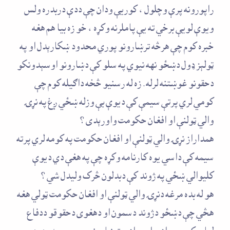
راپورونه پرې وچلول ، کوريې ودان چې ددې دربدره ولس
ويوې لويې برخي ته يې پاملرنه وکړه ، خو زه بيا هم هغه
خبره کوم چې هرڅه ترښارونو پوري محدود ښکارېدل او په
ټولېز ډول دښځو نهه نيوي په سلو کې دښارونو اوسېدونکو
دحقونو غوښتنه لرله . زه له رسنيو څخه داګيله کوم چې
کومي لري پرتې سيمې کې ديوې بې وزله ښځي ږغ په نړۍ
والي ټولنې او افغان حکومت واورېدى ؟
همداراز نړۍ والي ټولنې او افغان حکومت په کومه لري پرته
سيمه کې داسي يوه کارنامه وکړه چې په هغې دي ديوې
کليوالي ښځي په ژوند کې دبدلون څرک وليدل شي ؟
هو له بده مرغه دنړۍ والي ټولنې او افغان حکومت ټولي هغه
هڅي چې دښځو دژوند دسمون او دهغوى دحقوقو ددفاع