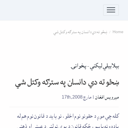
Skip to conten
Home
ښځو ته دي دانسان په سترګه وکتل شي
بېلابيلي لیکني - پخوانۍ
ښځو ته دي دانسان په سترګه وکتل شي
ميرويس افغان
| مارچ 17th, 2008
کله چې موږ د حقونو نوم اخلو، نو بايد د قانون نوم هم له
ياده ونه باسو، ځکه قانون د يوې ټولنې د عيني او ذهني