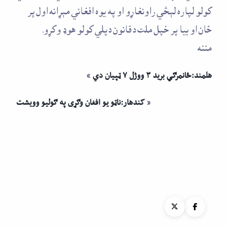
کولو لپاره لېڅي راونغاړو او په يوه افغاني مېړانه اول پر
ځان او بيا پر خپل ملت دقانون دپلي کولو هوډ وکړو.
مننه
هلمند:ځانمرګي بريد ٣ ووژل ٧ ټپيان دي
»
«
کندهار:ناټو يو افغان وګړى په ګوليو وويشت