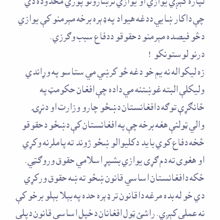
لپاره کېږي يوازي او يوازي ترښارونو پوري محدوده دي
چې داکار ښايي ددغه هيواد په ډېره برخه مېرمنو کې يوازي
دڅو فيصده مېرمنو دحقوقو ددفاع سبب وګرزي .
درنو لوستونکو !
زه ليکواله نه يم خو دغه څو کرښي مي ستاسو په وړاندي
وليکلې البته غوښتنه مي داده چې افغان حکومټ په
ځانګړې توګه دافغانستان دښځو چارو وزارت او دنړۍ
والي ټولنې هغه برخه چې په افغانستان کې دښځو دحقوقو
څخه دفاع کوي بايد دکليوالو ښځو ژوند ته پاملرنه وکړي
او هغوى ته دم ګړى يوازي بشپړ اسلامي حقوق وروګټي .
ځکه دافغانستان اساسي قانون ښځو ته ښه حقوق ورکړي
دي خو له بده مرغه داقانون تر ډېره حده په بېلا بېلو برخو کې
نه عملي کېږي . راشئ ټول افغانان دخپل اساسي قانون دپلي