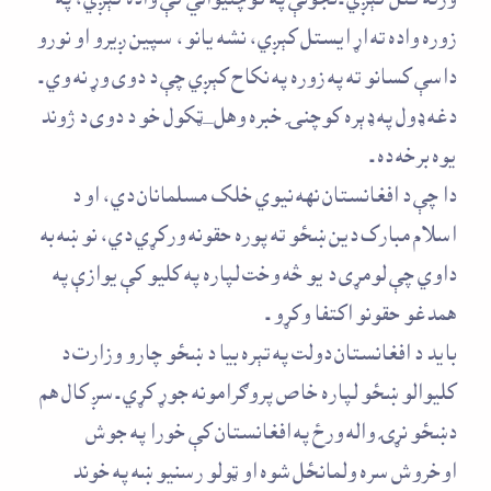
ورته کتل کېږي ـ نجونې په کوچنيوالي کې واده کېږي، په
زوره واده ته اړ ايستل کېږي، نشه يانو، سپين ږيرو او نورو
داسې کسانو ته په زوره په نکاح کېږي چې د دوی وړ نه وي ـ
دغه ډول په ډېره کوچنۍ خبره وهل_ټکول خو د دوی د ژوند
يوه برخه ده ـ
دا چې د افغانستان نهه نيوي خلک مسلمانان دي، او د
اسلام مبارک دين ښځو ته پوره حقونه ورکړي دي، نو ښه به
داوي چې لومړى د يو څه وخت لپاره په کليو کې يوازې په
همدغو حقونو اکتفا وکړو ـ
بايد د افغانستان دولت په تېره بيا د ښځو چارو وزارت د
کليوالو ښځو لپاره خاص پروګرامونه جوړ کړي ـ سږ کال هم
دښځو نړۍ واله ورځ په افغانستان کې خورا په جوش
اوخروش سره ولمانځل شوه او ټولو رسنيو ښه په خوند