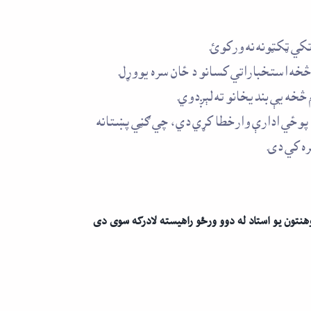
کي ټکټونه نه ورکوئ.
څخه استخباراتي کسانو د ځان سره يووړل.
خه يې بنديخانو ته لېږدوي.
 پوځي ادارې وارخطا کړي دي، چي ګڼي پښتانه
ه کي دی.
هنتون يو استاد له دوو ورځو راهيسته لادرکه سوی دی