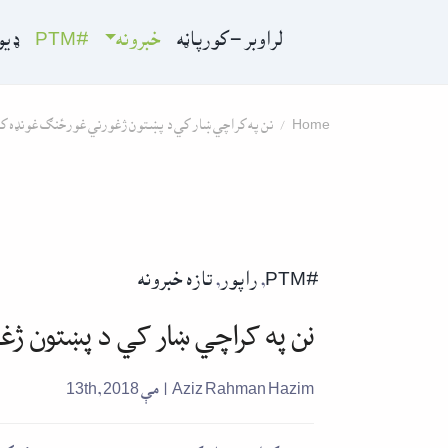
Skip to conten
لراوبر – کورپاڼه
خبرونه
#PTM
ډیو
Home
نن په کراچي ښار کي د پښتون ژغورني غورځنګ غونډه ک
#PTM
,
راپور
,
تازه خبرونه
نن په کراچي ښار کي د پښتون ژغ
Aziz Rahman Hazim
| مې 13th, 2018