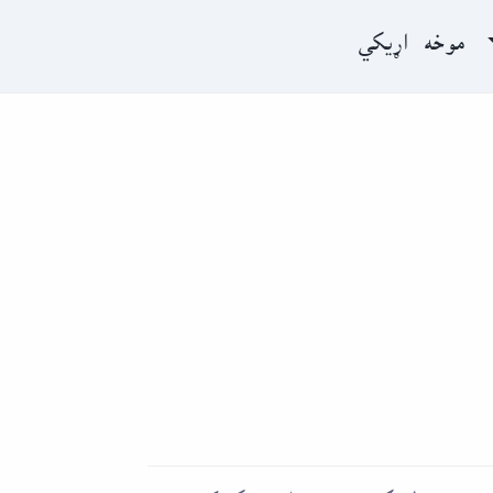
موخه
اړیکي