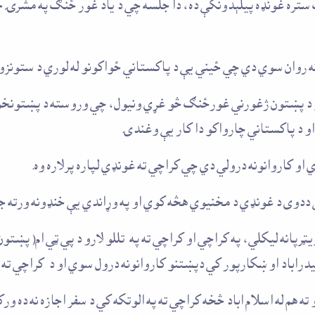
تره غونډه پيلېدونکې ده، دا جلسه چي د ياد غور ځنګ په مشرۍ جو
نه روان سوي دي چي ځيني يې د پاکستاني ځواکونو له لوري د ستونز
 د پښتون ژغورني غورځنګ څو غړي ونيول، چي وروسته د پښتونخوا په
و د پاکستاني چارواکو دا کار يې وغندی.
او کاروانونه درولي دي چي کراچي ته غونډي لپاره پرلاره وه.
ددوی د غونډي د مخنيوي هڅه کوي او په وړاندي يې خنډونه ورته ج
ويټرپانه ليکلي، په کراچي او کراچي ته په تللو لارو د پي ټي ام( پ
اباد او ښکارپور کي دپښتنو کاروانونه درول سوي او د کراچي ته د
 هم له اسلام اباد څخه کراچي ته په الوتکه کي د سفر اجازه نه ده ور