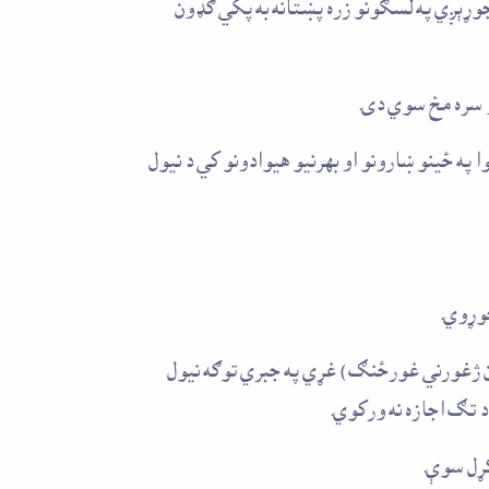
ړېږي په لسګونو زره پښتانه به پکي ګډون
و سره مخ سوي دی.
 ځينو ښارونو او بهرنيو هيوادونو کي د نيول
وړوي.
ښتون ژغورني غورځنګ) غړي په جبري توګه نيول
 تګ اجازه نه ورکوي.
کړل سوې.