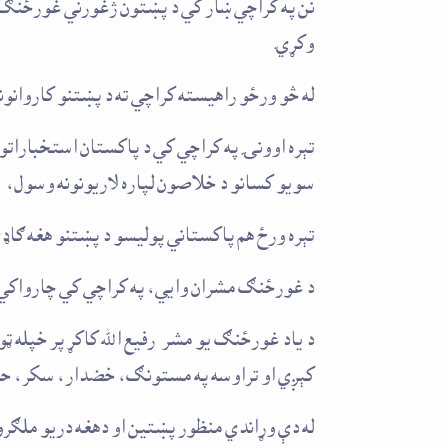
نن په کراچي ښار کي د پښتون ژغورني غورځنګ س
وکړي.
له څو ورځو راهيسته کراچي ته د پښتنو کاروانو
تېره اوونۍ په کراچي کي د پاکستان استخباراتو
سويو کسانو د خلاصون لپاره لاريونونه وسول، ا
تېره ورځ هم پاکستاني پوليسو د پښتنو هغه ګاډي 
د غورځنګ مشران وايي، په کراچي کي چارواکي 
د ياد غورځنګ يو مشر رفيع الله کاکړ پر خپله ټ
کېږي او تراوسه په مستونګ، خضدار، سکر، حيدر
له دې وړاندي منظور پښتين او دهغه دريو ملګرو ته