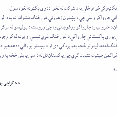
کټ وکړ خو هرځلي به د شرکت له لخوا ددوی ټکټونه لغوه سول.
ني چارواکو ويلي چي د پښتون ژغورني غورځنګ مشرانو ته به د الوت
 د خبرو لپاره چارواکو ورغوښتي وه چي وروسته د پوليسو له مرکز 
پوري پاکستاني چارواکي د غورځنګ غړي نيسي او پرته له کوم جرم څ
له فعاليتونو څخه په وېره کي دی او د پښتنو يووالي ددغه هيواد
 ځواکمن حيثيت تثبيت کړي چي پاکستان تل له داسي پايلي څخه په وېر
»
«
د کراچي پو