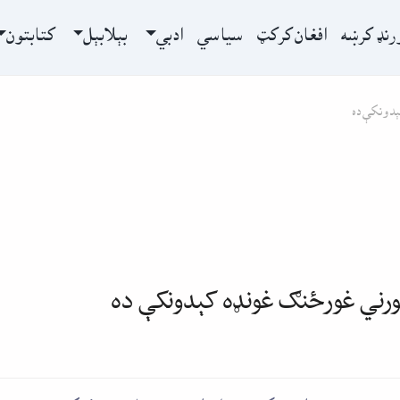
رنډ کرښه
افغان کرکټ
سياسي
ادبي
بېلابېل
کتابتون
ېدونکې ده
ورني غورځنګ غونډه کېدونکې ده