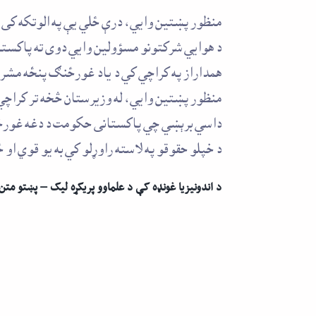
منظور پښتين وايي، درې ځلي يې په الوتکه کی ټ
د هوايي شرکتونو مسؤولين وايي دوی ته پاکستا
همداراز په کراچي کي د ياد غورځنګ پنځه مشران
منظور پښتين وايي، له وزيرستان څخه تر کراچي 
داسي برېښي چي پاکستانی حکومت د دغه غورځنګ 
د خپلو حقوقو په لاسته راوړلو کي به يو قوي او
د اندونیزیا غونډه کې د علماوو پریکړه لیک – پښتو متن