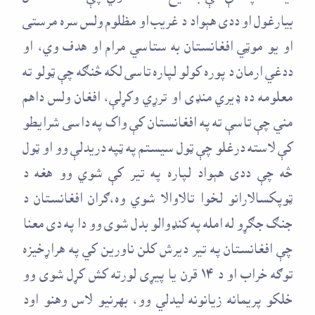
بيارغول او ددی هېواد د غريب او مظلوم ولس سره مرستی
او يو موټي افغانستان به ستاسي مرام او هدف وي، او
ددغي ارمان د پوره کولو لپاره تاسی لکه څنګه چې ټولو ته
معلومه ده ډيري منډی او ترړي وکړلې، افغان ولس داهم
مني چې تاسې ته په افغانستان کې واک په داسی شرايطو
کې لاسته درغلو چې ټول سيستم په ټپه دريدلې وو او ټول
څه چې ددی هېواد لپاره په تير کې شوي وو هغه د
ټوپکسالارانو لخوا تالاوالا شوي وه،ګران افغانستان د
جنګ جګړو له امله په کنډوالو بدل شوی وو دا په دی معنا
چې افغانستان په تير ديرش کلن ناورين کي په هراړخيزه
توګه خراب او د ۱۴ قرن يا پيړی لورته کش کړل شوی وو
خلکو پريمانه زيانونه ليدلي وو، بهرنيو لاس وهنو اود