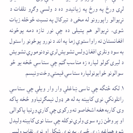
لړی ورځ په ورځ په زياتيدو ده د ولسي وګړو تلفات د
نړيوالو راپورونو له مخی د تيرکال په نسبت څوځله زيات
شوی، نړيوالو هم پتيلی ده چې نور تازه دمه پوځونه
افغانستان ته راواستوي زما په اند د نورو پوځونو راستول
به سود ونلري افغان ولس تشويش لري نودنوموړي تشويش
د ليری کولو لپاره زه مناسب گڼم چي ستاسي څخه يو څو
سوالونو ځوابونولپاره ستاسي قيمتي وخت ونيسم.
۱. لکه څنگه چي تاسی ښاغلي وار وار ويلي چي ستاسي
راتلونکې نوی کابينه به له هر ډول نيمګړتياوو څخه پاکه
وی. کاربه هغه اشخاصو ته ورکوی چې کاري وړتيا پاکوالی
او پر وطن زړه سوی ولري نوکله چې ستا نوی کابينه وليدل
شوه هماغه زړې څيري په نوی شکل او نوی نقاب ولسی