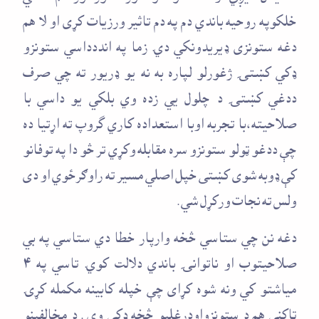
خلکوپه روحيه باندي دم په دم تاثير ورزيات کړی او لا هم
دغه ستونزی ډيريدونکي دي. زما په انددداسي ستونزو
ډکي کښتۍ ژغورلو لپاره به نه يو ډريور ته چي صرف
ددغي کښتۍ د چلول يي زده وي بلکي يو داسي با
صلاحيته،با تجربه اوبا استعداده کاري گروپ ته اړتيا ده
چې ددغو ټولو ستونزو سره مقابله وکړي تر څو دا په توفانو
کې ډوبه شوی کښتی خپل اصلي مسير ته راوګرځوي او دی
ولس ته نجات ورکړل شي .
دغه نن چي ستاسي څخه وارپار خطا دي ستاسي په بي
صلاحيتوب او ناتوانۍ باندي دلالت کوي. تاسي په ۴
مياشتو کي ونه شوه کړای چې خپله کابينه مکمله کړی.
ټاکنې هم د ستونزواودرغليو څخه ډکې وی . د مخالفينو