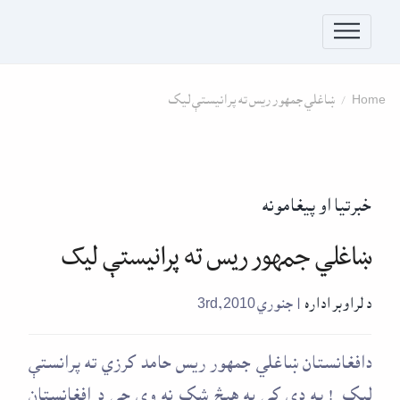
Skip to conten
Home
ښاغلي جمهور ريس ته پرانيستې ليک
خبرتیا او پيغامونه
ښاغلي جمهور ريس ته پرانيستې ليک
د لراوبر اداره
| جنوري 3rd, 2010
دافغانستان ښاغلي جمهور ريس حامد کرزي ته پرانستې
ليک ! په دې کې به هيڅ شک نه وي چې د افغانستان