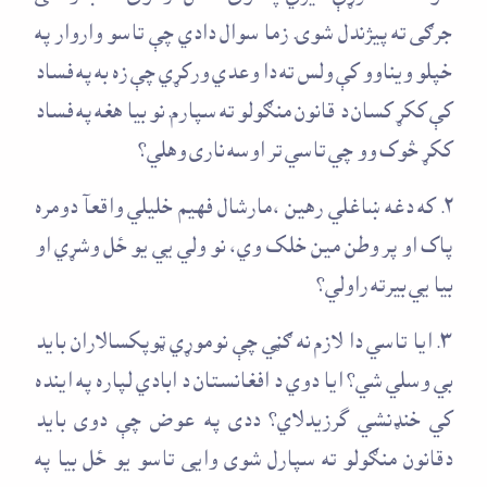
جرګی ته پيژندل شوی. زما سوال دادي چې تاسو واروار په
خپلو ويناوو کې ولس ته دا وعدي ورکړي چې زه به په فساد
کې ککړ کسان د قانون منګولو ته سپارم. نو بيا هغه په فساد
ککړ څوک وو چي تاسي تر اوسه ناری وهلي؟
۲. که دغه ښاغلي رهين ،مارشال فهيم خليلي واقعآ دومره
پاک او پر وطن مين خلک وي، نو ولي يي يو ځل وشړي او
بيا يي بيرته راولي؟
۳. ايا تاسي دا لازم نه ګڼي چې نوموړي ټوپکسالاران بايد
بي وسلي شي؟ ايا دوي د افغانستان د ابادي لپاره په اينده
کي خنډنشي گرزيدلاي؟ ددی په عوض چې دوی بايد
دقانون منګولو ته سپارل شوی وایی تاسو يو ځل بيا په