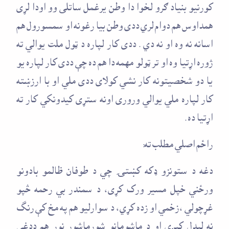
کورنيو بنياد ګرو لخوا دا وطن يرغمل ساتلی وو اودا لړی
همداوس هم دوام لري ددی وطن بيا رغونه او سمسورول هم
اسانه نه وه او نه دي . ددی کار لپاره د ټول ملت يوالي ته
ژوره اړتيا وه او تر ټولو مهمه دا هم ده چې ددی کار لپاره يو
يا دو شخصيتونه کار نشي کولای ددی ملي او با ارزښته
کار لپاره ملي يوالي وروری اونه ستړی کيدونکي کار ته
اړتيا ده .
راځم اصلي مطلب ته:
دغه د ستونزو ډکه کښتۍ چي د طوفان ظالمو بادونو
ورځني خپل مسير ورک کړی، د سمندر بي رحمه څپو
غړچولي ،زخمي او زده کړي، د سوارليو هم په مخ کې رنگ
نه ليدل کيږي او د ماشومانو شورماشور نور هم ددغي