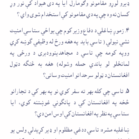
ډيرو لوړو مقامونو وګومارل. ايا په دی هېواد کې نور وړ
کسان نه وه چې په دي مقامونو کې استخدام شوی واي ؟
۴. زموږ ښاغلي د دفاع وزير کوم چي يواځي ستاسي امنيت
نشي نيولي ( تاسي بايد په هغه ورځ له وظيفي گوښه کړي
ووپه کومه چې تاسي د مجاهدينوودبری د ورځی په
لمانځلو لو باندي حمله وشوله) هغه به څنگه دټول
افغانستان د ټولو سرحداتو امنيت وساتی؟
۵. تاسي چي کله بهر ته سفر کوي نو په بهر کي د تجارانو
څخه په افغانستان کي د پانگوني غوښتنه کوي، ايا
ستاسي په نظر په افغانستان کي اوس امن دي؟
ښاغليه مشره: تاسي ددغي مظلوم او ډير کړيدلي ولس يو