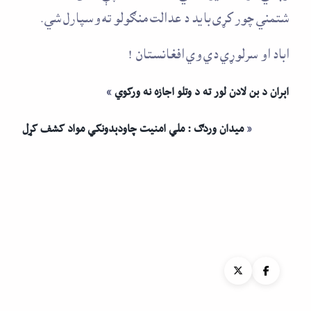
شتمني چور کړی بايد د عدالت منګولو ته وسپارل شي .
اباد او سرلوړي دي وي افغانستان !
اېران د بن لادن لور ته د وتلو اجازه نه ورکوي
»
«
میدان وردګ : ملي امنيت چاودېدونکي مواد کشف کړل